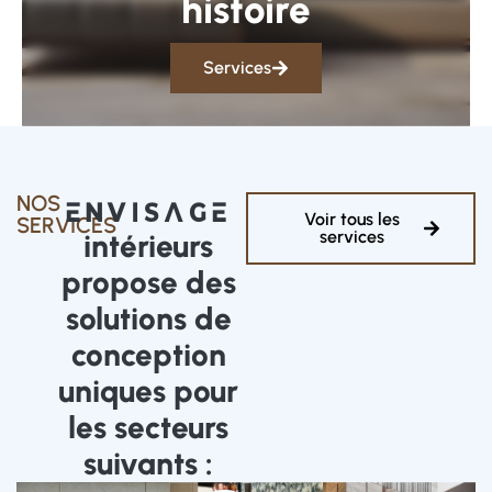
histoire
Services
NOS
Envisage
Voir tous les
SERVICES
services
intérieurs
propose des
solutions de
conception
uniques pour
les secteurs
suivants :